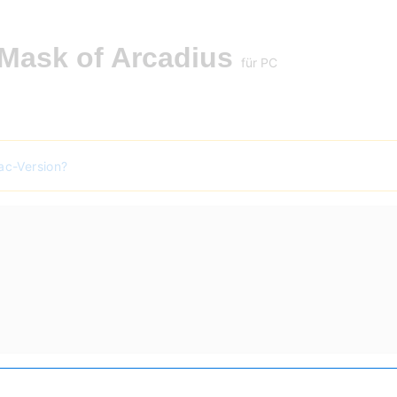
 Mask of Arcadius
für PC
ac-Version?