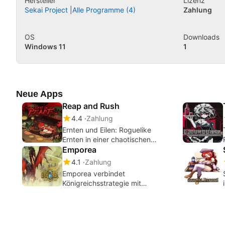
Hersteller
Lizenz
Sekai Project
Alle Programme (4)
Zahlung
OS
Downloads
Windows 11
1
Neue Apps
Reap and Rush
4.4
Zahlung
Ernten und Eilen: Roguelike
Ernten in einer chaotischen
Unterwelt
Emporea
4.1
Zahlung
Emporea verbindet
Königreichsstrategie mit
heldenfokussiertem RPG-Kampf