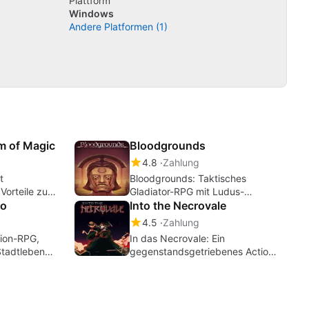
Plattform
Windows
Andere Platformen (1)
m of Magic
Bloodgrounds
4.8
Zahlung
t
Bloodgrounds: Taktisches
orteile zu
Gladiator-RPG mit Ludus-
ro
Management und Roguelite-
Into the Necrovale
Einsätzen
4.5
Zahlung
ion-RPG,
In das Necrovale: Ein
Stadtleben
gegenstandsgetriebenes Action-
RPG der Synergien