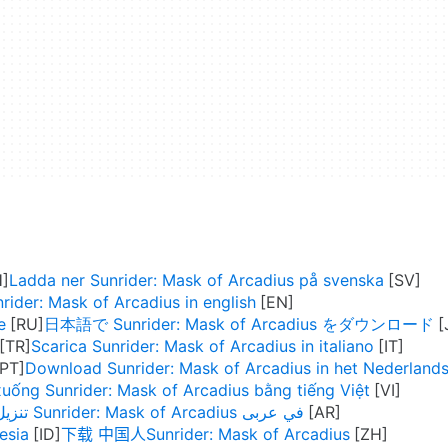
Ladda ner Sunrider: Mask of Arcadius på svenska
ider: Mask of Arcadius in english
е
日本語で Sunrider: Mask of Arcadius をダウンロード
Scarica Sunrider: Mask of Arcadius in italiano
Download Sunrider: Mask of Arcadius in het Nederland
xuống Sunrider: Mask of Arcadius bằng tiếng Việt
تنزيل Sunrider: Mask of Arcadius في عربى
esia
下载 中国人Sunrider: Mask of Arcadius