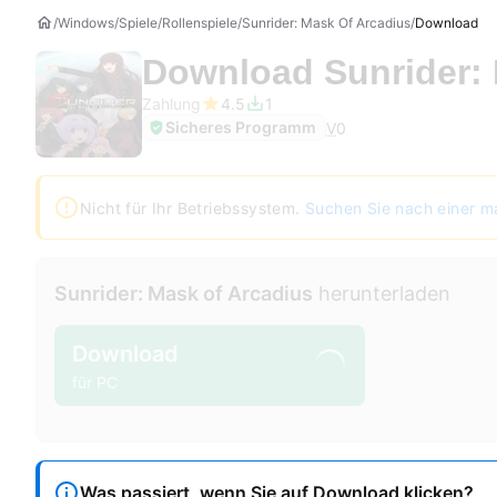
Windows
Spiele
Rollenspiele
Sunrider: Mask Of Arcadius
Download
Download
Sunrider:
Zahlung
4.5
1
Sicheres Programm
V
0
Nicht für Ihr Betriebssystem.
Suchen Sie nach einer m
Sunrider: Mask of Arcadius
herunterladen
Download
für PC
Was passiert, wenn Sie auf Download klicken?