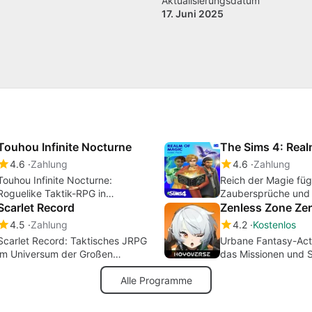
Aktualisierungsdatum
17. Juni 2025
Touhou Infinite Nocturne
The Sims 4: Real
4.6
Zahlung
4.6
Zahlung
Touhou Infinite Nocturne:
Reich der Magie füg
Roguelike Taktik-RPG in
Zaubersprüche und V
Gensokyos Dunkelheit
Scarlet Record
Die Sims 4 hinzu
Zenless Zone Ze
4.5
Zahlung
4.2
Kostenlos
Scarlet Record: Taktisches JRPG
Urbane Fantasy-Act
im Universum der Großen
das Missionen und 
Bibliothek
ausbalanciert
Alle Programme